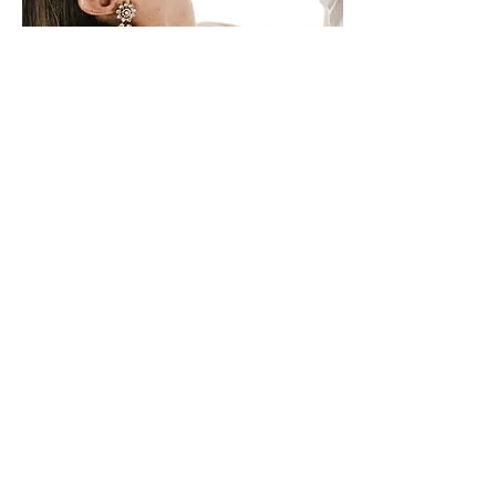
Fyzio Babies
Fyzioterapie & poradenství
Socials
FACEBOOK
INSTAGRAM
O mně
KONTAKT
CENÍK