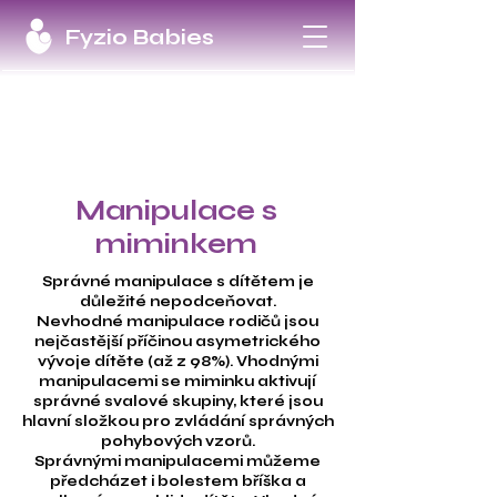
Fyzio Babies
Manipulace s
miminkem
Správné manipulace s dítětem je
důležité nepodceňovat.
Nevhodné manipulace rodičů jsou
nejčastější příčinou asymetrického
vývoje dítěte (až z 98%).
Vhodnými
manipulacemi se miminku aktivují
správné svalové skupiny, které jsou
hlavní složkou pro zvládání správných
pohybových vzorů.
Správnými manipulacemi můžeme
předcházet i bolestem bříška a