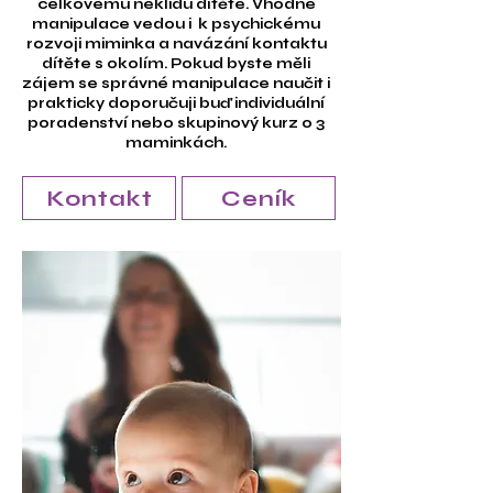
celkovému neklidu dítěte.
Vhodné
manipulace vedou i k psychickému
rozvoji miminka a navázání kontaktu
dítěte s okolím. Pokud byste měli
zájem se správné manipulace naučit i
prakticky doporučuji buď individuální
poradenství nebo skupinový kurz o 3
maminkách.
Kontakt
Ceník